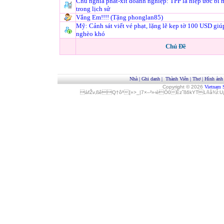
Chủ nghĩa phát-xít doanh nghiệp: TPP là hiệp ước bí m
trong lịch sử
Vắng Em!!!! (Tặng phonglan85)
Mỹ: Cảnh sát viết vé phạt, lặng lẽ kẹp tờ 100 USD gi
nghèo khó
Chủ Đề
Nhà
|
Ghi danh
|
Thành Viên
|
Thơ
|
Hình ảnh
Copyright © 2026
Vietnam 
áfŽv‚ßêQ†ôª[»>_|7×–²»‹èÓ0Èz˜ß6kYTLñå¾Î