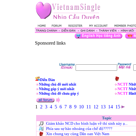
Sponsored links
Diễn Đàn
Những chủ đề mới nhất
NCTT
Nhữn
Những góp ý mới nhất
NCTT
Nhữn
Những chủ đề chưa góp ý
NCTT
Hìn
1
2
3
4
5
6
7
8
9
10
11
12
13
14
15
Topic
Giám khảo NCD cho bình luận về thí sinh này ạ...
Phía sau sự hào nhoáng của chế độ?????
Xin chung tay cùng Dân oan Việt Nam