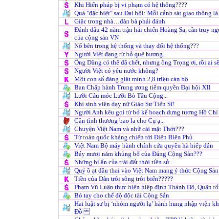
Khi Hiến pháp bị vi phạm có hệ thống????
Quà "đặc biệt" sau Đại hội: Mỗi cảnh sát giao thông l
Giặc trong nhà…đàn bà phải đánh
Đánh dấu 42 năm trận hải chiến Hoàng Sa, cần truy n
của cộng sản VN
Nổ bên trong hệ thống và thay đổi hệ thống???
Người Việt đang từ bỏ quê hương..
Ông Dũng có thể đã chết, nhưng ông Trọng ơi, rồi ai s
Người Việt có yêu nước không?
Một con số đáng giật mình 2,8 triệu cán bộ
Ban Chấp hành Trung ương tiếm quyền Đại hội XII
Lưỡi Câu móc Lưỡi Bò Tầu Cộng...
Khi sinh viên dạy nữ Giáo Sư Tiến Sĩ!
Người Anh kêu gọi từ bỏ kế hoạch dựng tượng Hồ Ch
Cần tình thương bao la cho Cụ ạ...
Chuyện Việt Nam và nhữ cái mặt Thớt???
Từ toàn quốc kháng chiến tới Điện Biên Phủ
Việt Nam Bộ máy hành chính cửa quyền hà hiếp dân
Bảy mươi năm khủng bố của Đảng Cộng Sản???
Những bí ẩn của trái đất thời tiền sử...
Quỷ ồ ạt đầu thai vào Việt Nam mang ý thức Cộng Sản
Tiền của Dân trôi sông trôi biển?????
Phạm Vũ Luận thực hiện hiệp định Thành Đô, Quân tố
Bó tay cho chế độ độc tài Cộng Sản
Hai luật sư bị ‘nhóm người lạ’ hành hung nhập viện k
Đỗ 